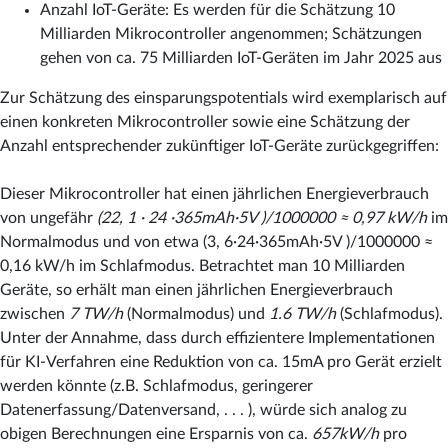
Anzahl IoT-Geräte: Es werden für die Schätzung 10
Milliarden Mikrocontroller angenommen; Schätzungen
gehen von ca. 75 Milliarden IoT-Geräten im Jahr 2025 aus
Zur Schätzung des einsparungspotentials wird exemplarisch auf
einen konkreten Mikrocontroller sowie eine Schätzung der
Anzahl entsprechender zukünftiger IoT-Geräte zurückgegriffen:
Dieser Mikrocontroller hat einen jährlichen Energieverbrauch
von ungefähr
(22, 1 · 24 ·365mAh·5V )/1000000 ≈ 0,97 kW/h
im
Normalmodus und von etwa (3, 6·24·365mAh·5V )/1000000 ≈
0,16 kW/h im Schlafmodus. Betrachtet man 10 Milliarden
Geräte, so erhält man einen jährlichen Energieverbrauch
zwischen
7 TW/h
(Normalmodus) und
1.6 TW/h
(Schlafmodus).
Unter der Annahme, dass durch effizientere Implementationen
für KI-Verfahren eine Reduktion von ca. 15mA pro Gerät erzielt
werden könnte (z.B. Schlafmodus, geringerer
Datenerfassung/Datenversand, . . . ), würde sich analog zu
obigen Berechnungen eine Ersparnis von ca.
657kW/h
pro