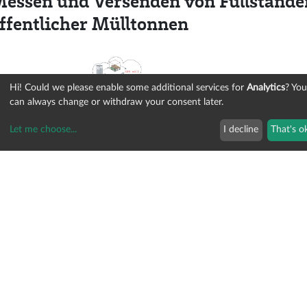
essen und Versenden von Füllstände
ffentlicher Mülltonnen
Hi! Could we please enable some additional services for
Analytics
? You
can always change or withdraw your consent later.
Let me choose
...
I decline
That's o
ersonen zählen über Schrittvibration