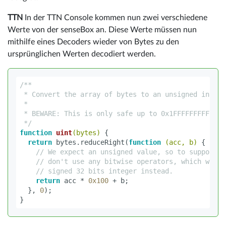
TTN
In der TTN Console kommen nun zwei verschiedene
Werte von der senseBox an. Diese Werte müssen nun
mithilfe eines Decoders wieder von Bytes zu den
ursprünglichen Werten decodiert werden.
/**

 * Convert the array of bytes to an unsigned integer
 *

 * BEWARE: This is only safe up to 0x1FFFFFFFFFFFFF
 */
function
uint
(
bytes
)
{
return
bytes
.
reduceRight
(
function
(
acc
,
b
)
{
// We expect an unsigned value, so to support m
// don't use any bitwise operators, which would
// signed 32 bits integer instead.
return
acc
*
0x100
+
b
;
},
0
);
}