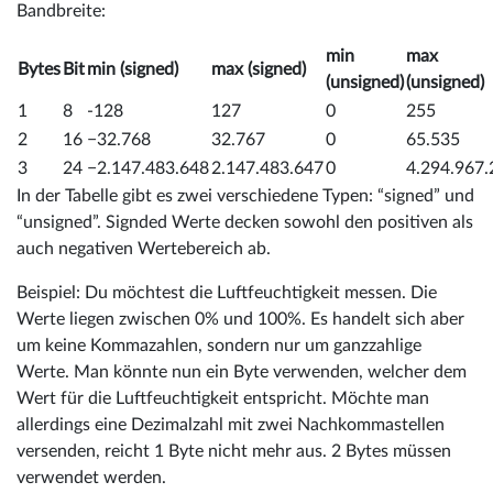
Bandbreite:
min
max
Bytes
Bit
min (signed)
max (signed)
(unsigned)
(unsigned)
1
8
-128
127
0
255
2
16
−32.768
32.767
0
65.535
3
24
−2.147.483.648
2.147.483.647
0
4.294.967.
In der Tabelle gibt es zwei verschiedene Typen: “signed” und
“unsigned”. Signded Werte decken sowohl den positiven als
auch negativen Wertebereich ab.
Beispiel: Du möchtest die Luftfeuchtigkeit messen. Die
Werte liegen zwischen 0% und 100%. Es handelt sich aber
um keine Kommazahlen, sondern nur um ganzzahlige
Werte. Man könnte nun ein Byte verwenden, welcher dem
Wert für die Luftfeuchtigkeit entspricht. Möchte man
allerdings eine Dezimalzahl mit zwei Nachkommastellen
versenden, reicht 1 Byte nicht mehr aus. 2 Bytes müssen
verwendet werden.