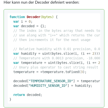
Hier kann nun der Decoder definiert werden:
function
Decoder
(
bytes
)
{
var
i
=
0
;
var
decoded
=
{};
// The index in the bytes array that needs to be 
// use along with "i++" which returns the current
// then increments it for the next usage
// Relative humidity with 0.01 precision, 0.00 th
var
humidity
=
uint
(
bytes
.
slice
(
i
,
(
i
+=
2
)))
/
1
// Temperature with 0.0013 precision, -18.000 thr
var
temperature
=
uint
(
bytes
.
slice
(
i
,
(
i
+=
2
)))
// Unary plus operator to cast string result of t
temperature
=
+
temperature
.
toFixed
(
3
);
decoded
[
"
TEMPERATURE_SENSOR_ID
"
]
=
temperature
;
decoded
[
"
HUMIDITY_SENSOR_ID
"
]
=
humidity
;
return
decoded
;
}