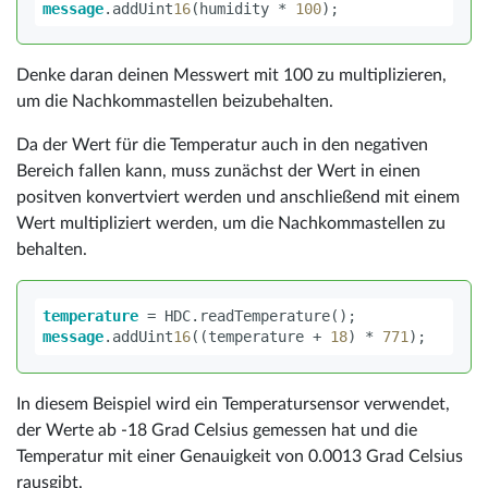
message
.
addUint
16
(
humidity
*
100
);
Denke daran deinen Messwert mit 100 zu multiplizieren,
um die Nachkommastellen beizubehalten.
Da der Wert für die Temperatur auch in den negativen
Bereich fallen kann, muss zunächst der Wert in einen
positven konvertviert werden und anschließend mit einem
Wert multipliziert werden, um die Nachkommastellen zu
behalten.
temperature
=
HDC
.
readTemperature
();
message
.
addUint
16
((
temperature
+
18
)
*
771
);
In diesem Beispiel wird ein Temperatursensor verwendet,
der Werte ab -18 Grad Celsius gemessen hat und die
Temperatur mit einer Genauigkeit von 0.0013 Grad Celsius
rausgibt.