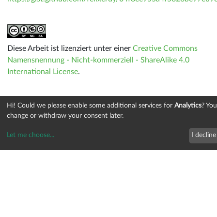
Diese Arbeit ist lizenziert unter einer
Creative Commons
Namensnennung - Nicht-kommerziell - ShareAlike 4.0
International License
.
Hi! Could we please enable some additional services for
Analytics
? Yo
change or withdraw your consent later.
Let me choose
...
I decline
senseBox © 2014-2026
Hintergrund
Support