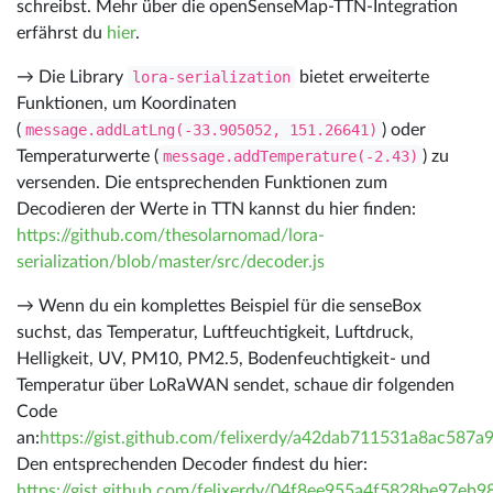
schreibst. Mehr über die openSenseMap-TTN-Integration
erfährst du
hier
.
→ Die Library
lora-serialization
bietet erweiterte
Funktionen, um Koordinaten
(
message.addLatLng(-33.905052, 151.26641)
) oder
Temperaturwerte (
message.addTemperature(-2.43)
) zu
versenden. Die entsprechenden Funktionen zum
Decodieren der Werte in TTN kannst du hier finden:
https://github.com/thesolarnomad/lora-
serialization/blob/master/src/decoder.js
→ Wenn du ein komplettes Beispiel für die senseBox
suchst, das Temperatur, Luftfeuchtigkeit, Luftdruck,
Helligkeit, UV, PM10, PM2.5, Bodenfeuchtigkeit- und
Temperatur über LoRaWAN sendet, schaue dir folgenden
Code
an:
https://gist.github.com/felixerdy/a42dab711531a8ac587
Den entsprechenden Decoder findest du hier:
https://gist.github.com/felixerdy/04f8ee955a4f5828be97eb