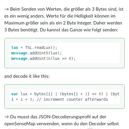
→ Beim Senden von Werten, die größer als 3 Bytes sind, ist
es ein wenig anders. Werte für die Helligkeit können im
Maximum größer sein als ein 2 Byte Integer. Daher werden
3 Bytes benötigt. Du kannst das Ganze wie folgt senden:
lux
=
TSL
.
readLux
();
message
.
addUint
8
(
lux
);
message
.
addUint
16
(
lux
>>
8
);
and decode it like this:
var
lux
=
bytes
[
i
]
|
(
bytes
[
i
+
1
]
<<
8
)
|
(
bytes
[
i
i
=
i
+
3
;
// increment counter afterwards
→ Du musst das JSON-Decodierungsprofil auf der
openSenseMap verwenden, wenn du den Decoder selbst